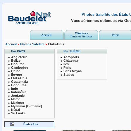
Photos Satellite des États-
Vues aériennes obtenues via
Goo
Windows
Accueil
Paris
Trucs et Astuces
Accueil
>
Photos Satellite
>
États-Unis
Par PAYS
Par THÈME
Angleterre
Aéroports
Belize
Châteaux
Bhoutan
Iles
Cambodge
Paris
Chine
Sites Mayas
Égypte
Stades
États-Unis
Guatemala
Honduras
Inde
Indonésie
Jordanie
Maroc
Mexique
Myanmar (Birmanie)
Népal
Sri Lanka
États-Unis