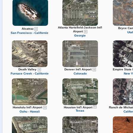
Atlanta Hartsfield-Jackson Int'l
Bryce Ca
Alcatraz
Airport
Uta
San Francisco - Californie
Georgie
Death Valley
Denver Int'l Airport
Empire State 
Furnace Creek - Californie
Colorado
New Y
Honolulu Int'l Airport
Ranch de Micha
Houston Int'l Airport
Texas
Oahu - Hawaii
Califo