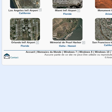
Miami Int'l Airport
Monument 
Los Angeles Int'l Airport
Californie
Floride
Arizo
Orlando Int'l Airport
Mémorial de Pearl Harbor
San Francisco In
Califo
Floride
Oahu - Hawaii
Accueil
|
Monnaies du Monde
|
Windows 7
|
Windows 8
|
Windows 10
|
Aucune partie de ce site ne peut être utilisée ou reproduit
© Antr