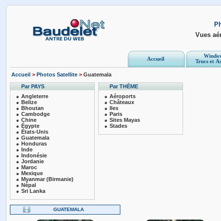
Ph
Vues aé
Windo
Accueil
Trucs et A
Accueil
>
Photos Satellite
>
Guatemala
Par PAYS
Par THÈME
Angleterre
Aéroports
Belize
Châteaux
Bhoutan
Iles
Cambodge
Paris
Chine
Sites Mayas
Égypte
Stades
États-Unis
Guatemala
Honduras
Inde
Indonésie
Jordanie
Maroc
Mexique
Myanmar (Birmanie)
Népal
Sri Lanka
GUATEMALA