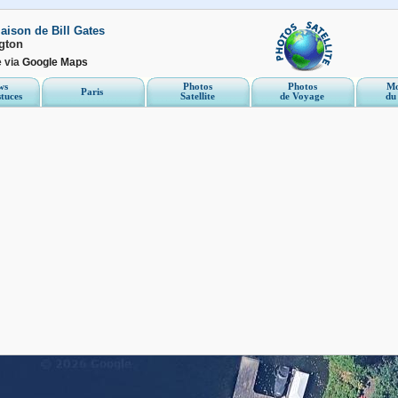
maison de Bill Gates
gton
e via
Google Maps
ws
Photos
Photos
Mo
Paris
stuces
Satellite
de Voyage
du