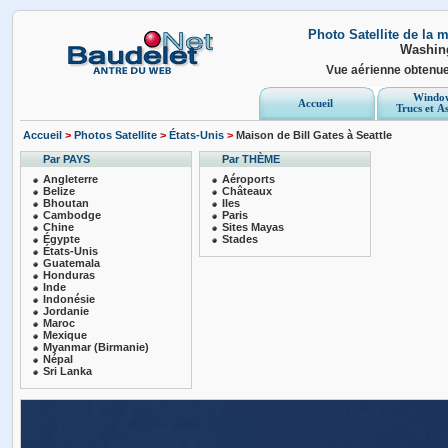
Photo Satellite de la 
Washin
Vue aérienne obtenu
Windo
Accueil
Trucs et A
Accueil
>
Photos Satellite
>
États-Unis
>
Maison de Bill Gates à Seattle
Par PAYS
Par THÈME
Angleterre
Aéroports
Belize
Châteaux
Bhoutan
Iles
Cambodge
Paris
Chine
Sites Mayas
Égypte
Stades
États-Unis
Guatemala
Honduras
Inde
Indonésie
Jordanie
Maroc
Mexique
Myanmar (Birmanie)
Népal
Sri Lanka