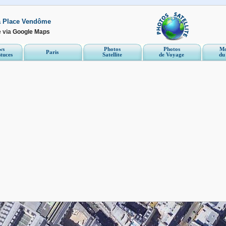
la Place Vendôme
e via
Google Maps
ws
Photos
Photos
Mo
Paris
stuces
Satellite
de Voyage
du