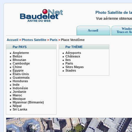
Photo Satellite de 
Vue aérienne obtenu
Windo
Accueil
Trucs et A
Accueil
>
Photos Satellite
>
Paris
>
Place Vendôme
Par PAYS
Par THÈME
Angleterre
Aéroports
Belize
Châteaux
Bhoutan
Iles
Cambodge
Paris
Chine
Sites Mayas
Égypte
Stades
États-Unis
Guatemala
Honduras
Inde
Indonésie
Jordanie
Maroc
Mexique
Myanmar (Birmanie)
Népal
Sri Lanka