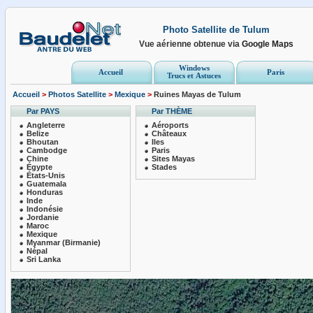
Photo Satellite de Tulum
Vue aérienne obtenue via
Google Maps
Windows
Accueil
Paris
Trucs et Astuces
Accueil
>
Photos Satellite
>
Mexique
>
Ruines Mayas de Tulum
Par PAYS
Par THÈME
Angleterre
Aéroports
Belize
Châteaux
Bhoutan
Iles
Cambodge
Paris
Chine
Sites Mayas
Égypte
Stades
États-Unis
Guatemala
Honduras
Inde
Indonésie
Jordanie
Maroc
Mexique
Myanmar (Birmanie)
Népal
Sri Lanka