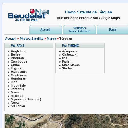
Photo Satellite de Tétouan
Vue aérienne obtenue via
Google Maps
Windows
Accueil
Paris
Trucs et Astuces
Accueil
>
Photos Satellite
>
Maroc
>
Tétouan
Par PAYS
Par THÈME
Angleterre
Aéroports
Belize
Châteaux
Bhoutan
Iles
Cambodge
Paris
Chine
Sites Mayas
Égypte
Stades
États-Unis
Guatemala
Honduras
Inde
Indonésie
Jordanie
Maroc
Mexique
Myanmar (Birmanie)
Népal
Sri Lanka