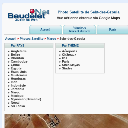
Photo Satellite de Sebt-des-Gzoula
Vue aérienne obtenue via
Google Maps
Windows
Accueil
Paris
Trucs et Astuces
Accueil
>
Photos Satellite
>
Maroc
>
Sebt-des-Gzoula
Par PAYS
Par THÈME
Angleterre
Aéroports
Belize
Châteaux
Bhoutan
Iles
Cambodge
Paris
Chine
Sites Mayas
Égypte
Stades
États-Unis
Guatemala
Honduras
Inde
Indonésie
Jordanie
Maroc
Mexique
Myanmar (Birmanie)
Népal
Sri Lanka