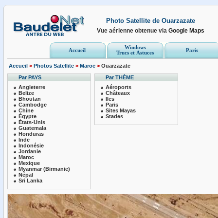
Photo Satellite de Ouarzazate
Vue aérienne obtenue via
Google Maps
Windows
Accueil
Paris
Trucs et Astuces
Accueil
>
Photos Satellite
>
Maroc
>
Ouarzazate
Par PAYS
Par THÈME
Angleterre
Aéroports
Belize
Châteaux
Bhoutan
Iles
Cambodge
Paris
Chine
Sites Mayas
Égypte
Stades
États-Unis
Guatemala
Honduras
Inde
Indonésie
Jordanie
Maroc
Mexique
Myanmar (Birmanie)
Népal
Sri Lanka