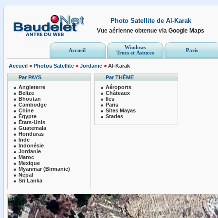
Photo Satellite de Al-Karak
Vue aérienne obtenue via
Google Maps
Windows
Accueil
Paris
Trucs et Astuces
Accueil
>
Photos Satellite
>
Jordanie
>
Al-Karak
Par PAYS
Par THÈME
Angleterre
Aéroports
Belize
Châteaux
Bhoutan
Iles
Cambodge
Paris
Chine
Sites Mayas
Égypte
Stades
États-Unis
Guatemala
Honduras
Inde
Indonésie
Jordanie
Maroc
Mexique
Myanmar (Birmanie)
Népal
Sri Lanka