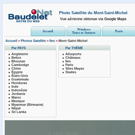
Photo Satellite du Mont-Saint-Michel
Vue aérienne obtenue via
Google Maps
Windows
Accueil
Paris
Trucs et Astuces
Accueil
>
Photos Satellite
>
Iles
>
Mont-Saint-Michel
Par PAYS
Par THÈME
Angleterre
Aéroports
Belize
Châteaux
Bhoutan
Iles
Cambodge
Paris
Chine
Sites Mayas
Égypte
Stades
États-Unis
Guatemala
Honduras
Inde
Indonésie
Jordanie
Maroc
Mexique
Myanmar (Birmanie)
Népal
Sri Lanka