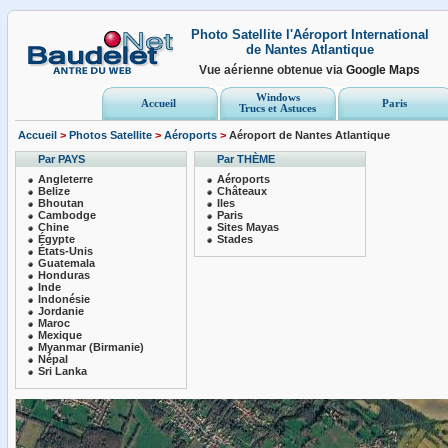
Photo Satellite l'Aéroport International
de Nantes Atlantique
Vue aérienne obtenue via
Google Maps
Windows
Accueil
Paris
Trucs et Astuces
Accueil
>
Photos Satellite
>
Aéroports
>
Aéroport de Nantes Atlantique
Par PAYS
Par THÈME
Angleterre
Aéroports
Belize
Châteaux
Bhoutan
Iles
Cambodge
Paris
Chine
Sites Mayas
Égypte
Stades
États-Unis
Guatemala
Honduras
Inde
Indonésie
Jordanie
Maroc
Mexique
Myanmar (Birmanie)
Népal
Sri Lanka