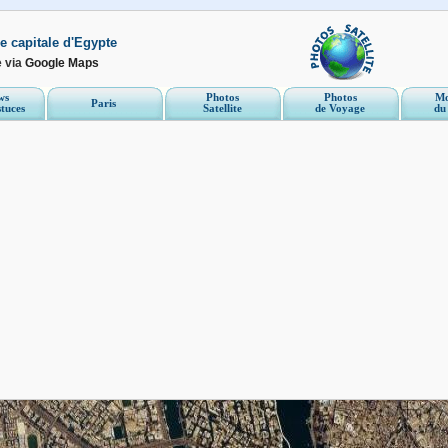
re capitale d'Egypte
e via
Google Maps
ws
Photos
Photos
Mo
Paris
stuces
Satellite
de Voyage
du