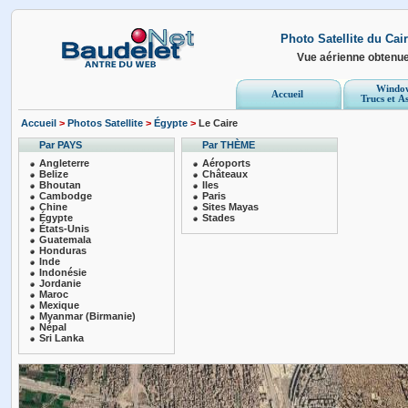
Photo Satellite du Cai
Vue aérienne obtenu
Windo
Accueil
Trucs et A
Accueil
>
Photos Satellite
>
Égypte
>
Le Caire
Par PAYS
Par THÈME
Angleterre
Aéroports
Belize
Châteaux
Bhoutan
Iles
Cambodge
Paris
Chine
Sites Mayas
Égypte
Stades
États-Unis
Guatemala
Honduras
Inde
Indonésie
Jordanie
Maroc
Mexique
Myanmar (Birmanie)
Népal
Sri Lanka