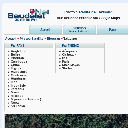
Photo Satellite de Taktsang
Vue aérienne obtenue via
Google Maps
Windows
Accueil
Paris
Trucs et Astuces
Accueil
>
Photos Satellite
>
Bhoutan
>
Taktsang
Par PAYS
Par THÈME
Angleterre
Aéroports
Belize
Châteaux
Bhoutan
Iles
Cambodge
Paris
Chine
Sites Mayas
Égypte
Stades
États-Unis
Guatemala
Honduras
Inde
Indonésie
Jordanie
Maroc
Mexique
Myanmar (Birmanie)
Népal
Sri Lanka