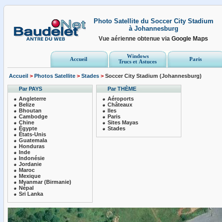
Photo Satellite du Soccer City Stadium
à Johannesburg
Vue aérienne obtenue via
Google Maps
Windows
Accueil
Paris
Trucs et Astuces
Accueil
>
Photos Satellite
>
Stades
>
Soccer City Stadium (Johannesburg)
Par PAYS
Par THÈME
Angleterre
Aéroports
Belize
Châteaux
Bhoutan
Iles
Cambodge
Paris
Chine
Sites Mayas
Égypte
Stades
États-Unis
Guatemala
Honduras
Inde
Indonésie
Jordanie
Maroc
Mexique
Myanmar (Birmanie)
Népal
Sri Lanka