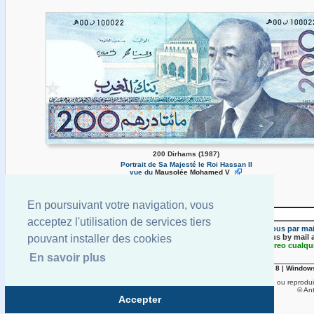
200 Dirhams (1987)
Portrait de Sa Majesté le Roi Hassan II
vue du
Mausolée Mohamed V
En poursuivant votre navigation, vous
acceptez l'utilisation de services tiers
Envoyez-nous par mail
Send us by mail 
pouvant installer des cookies
Envíenos por correo cualqui
En savoir plus
Accueil
|
Monnaies du Monde
|
Photoblog
|
Windows 7
|
Windows 8
|
Window
Aucune partie de ce site ne peut être utilisée ou reprodui
© Ant
Accepter