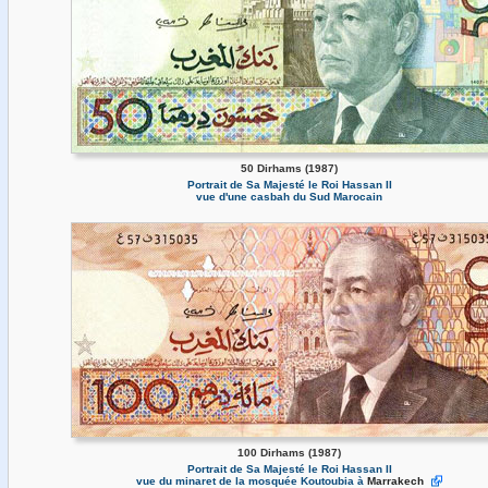
50 Dirhams (1987)
Portrait de Sa Majesté le Roi Hassan II
vue d'une casbah du Sud Marocain
100 Dirhams (1987)
Portrait de Sa Majesté le Roi Hassan II
vue du minaret de la mosquée Koutoubia à
Marrakech