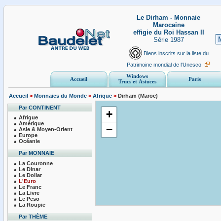
Le Dirham - Monnaie
Marocaine
effigie du Roi Hassan II
Série 1987
Biens inscrits sur la liste du
Patrimoine mondial de l'Unesco
Windows
Accueil
Paris
Trucs et Astuces
Accueil
>
Monnaies du Monde
>
Afrique
>
Dirham (Maroc)
Par CONTINENT
+
Afrique
Amérique
−
Asie & Moyen-Orient
Europe
Océanie
Par MONNAIE
La Couronne
Le Dinar
Le Dollar
L'Euro
Le Franc
La Livre
Le Peso
La Roupie
Par THÈME