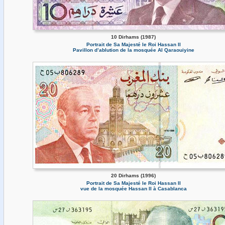
10 Dirhams (1987)
Portrait de Sa Majesté le Roi Hassan II
Pavillon d’ablution de la mosquée Al Qaraouiyine
20 Dirhams (1996)
Portrait de Sa Majesté le Roi Hassan II
vue de la mosquée Hassan II à Casablanca