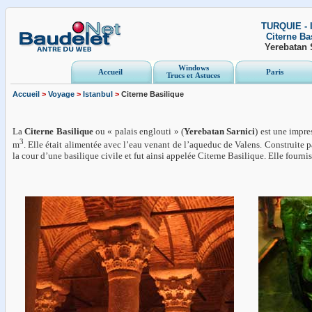
TURQUIE - 
Citerne Ba
Yerebatan 
Windows
Accueil
Paris
Trucs et Astuces
Accueil
>
Voyage
>
Istanbul
>
Citerne Basilique
La
Citerne Basilique
ou « palais englouti » (
Yerebatan Sarnici
) est une impr
3
m
. Elle était alimentée avec l’eau venant de l’aqueduc de Valens. Construite p
la cour d’une basilique civile et fut ainsi appelée Citerne Basilique. Elle fourni