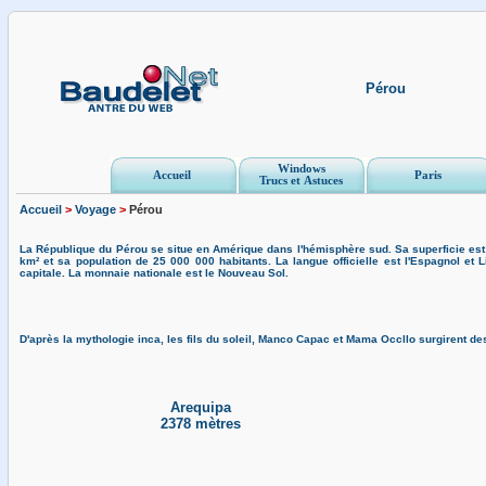
Pérou
Windows
Accueil
Paris
Trucs et Astuces
Accueil
>
Voyage
>
Pérou
La République du Pérou se situe en Amérique dans l'hémisphère sud. Sa superficie est
km² et sa population de 25 000 000 habitants. La langue officielle est l'Espagnol et 
capitale. La monnaie nationale est le Nouveau Sol.
D'après la mythologie inca, les fils du soleil, Manco Capac et Mama Occllo surgirent des
Arequipa
2378 mètres