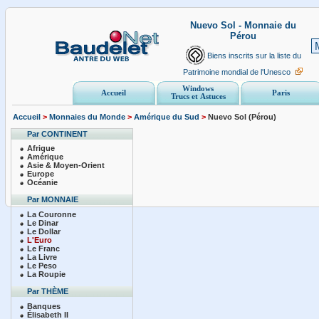
Nuevo Sol - Monnaie du
Pérou
Biens inscrits sur la liste du
Patrimoine mondial de l'Unesco
Windows
Accueil
Paris
Trucs et Astuces
Accueil
>
Monnaies du Monde
>
Amérique du Sud
>
Nuevo Sol (Pérou)
Par CONTINENT
Afrique
Amérique
Asie & Moyen-Orient
Europe
Océanie
Par MONNAIE
La Couronne
Le Dinar
Le Dollar
L'Euro
Le Franc
La Livre
Le Peso
La Roupie
Par THÈME
Banques
Élisabeth II