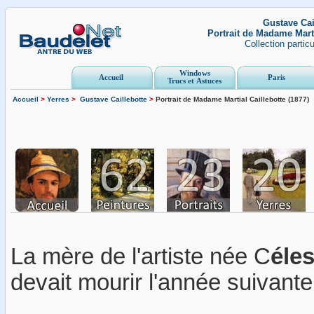
Gustave Cai
Portrait de Madame Marti
Collection partic
Windows
Accueil
Paris
Trucs et Astuces
Accueil
>
Yerres
>
Gustave Caillebotte
>
Portrait de Madame Martial Caillebotte (1877)
La mère de l'artiste née C
éle
devait mourir l'année suivante