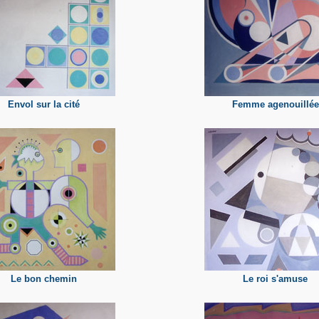
Envol sur la cité
Femme agenouillée
Le bon chemin
Le roi s'amuse