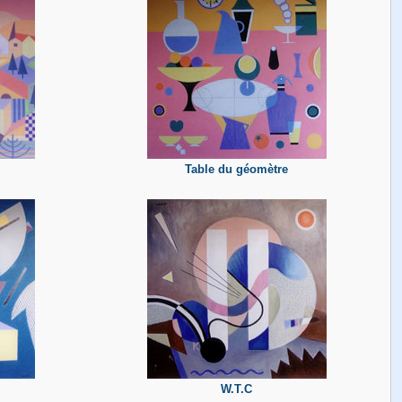
Table du géomètre
W.T.C