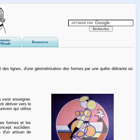
nnaies
Ressources
 Monde
t des lignes, d'une géométrisation des formes par une quête délirante où
 venir enseigner.
t dériver vers le
ivers qui utilise
les formes et les
ncept euclidien.
s d'un artisan de