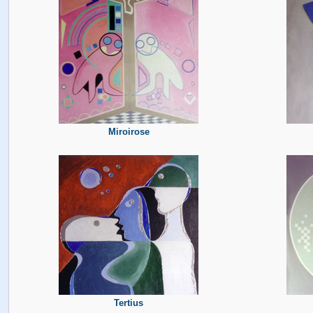
Miroirose
Tertius