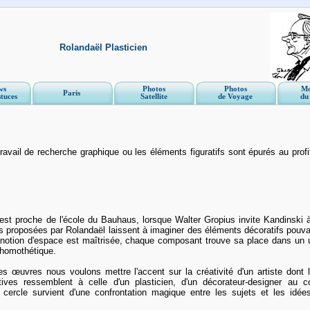
Rolandaël Plasticien
ws
Photos
Photos
Mo
Paris
stuces
Satellite
de Voyage
du
avail de recherche graphique ou les éléments figuratifs sont épurés au profi
st proche de l'école du Bauhaus, lorsque Walter Gropius invite Kandinski à
s proposées par Rolandaël laissent à imaginer des éléments décoratifs pouvan
otion d'espace est maîtrisée, chaque composant trouve sa place dans un un
e homothétique.
s œuvres nous voulons mettre l'accent sur la créativité d'un artiste dont 
tives ressemblent à celle d'un plasticien, d'un décorateur-designer au co
cercle survient d'une confrontation magique entre les sujets et les idée