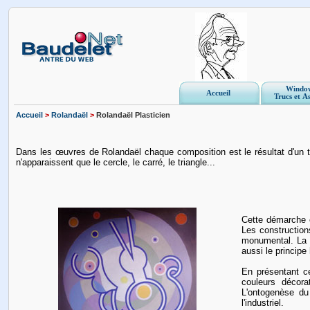
Windo
Accueil
Trucs et A
Accueil
>
Rolandaël
>
Rolandaël Plasticien
Dans les œuvres de Rolandaël chaque composition est le résultat d'un tr
n'apparaissent que le cercle, le carré, le triangle...
Cette démarche e
Les construction
monumental. La n
aussi le princip
En présentant ce
couleurs décora
L'ontogenèse du 
l'industriel.