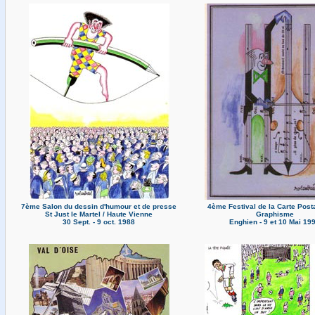
7ème Salon du dessin d'humour et de presse
4ème Festival de la Carte Posta
St Just le Martel / Haute Vienne
Graphisme
30 Sept. - 9 oct. 1988
Enghien - 9 et 10 Mai 19