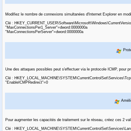
Modifiez le nombre de connexions simultanées d'Internet Explorer en modifi
Clé : HKEY_CURRENT_USER\Software\Microsoft\Windows\CurrentVersion\
"MaxConnectionsPer1_Server"=dword:0000000a
"MaxConnectionsPerServer"=dword:0000000a
Prot
Une des attaques possibles peut s'effectuer via le protocole ICMP, pour p
Clé : HKEY_LOCAL_MACHINE\SYSTEM\CurrentControlSet\Services\Tcpi
"EnableICMPRedirect"=0
Améli
Pour augmenter les capacités de traitement sur le réseau, créez ces 2 v
Clé : HKEY_LOCAL_MACHINE\SYSTEM\CurrentControlSet\Services\Lan