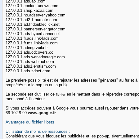
127.0.0.1 ads.aol.com
127.0.0.1 cookie.tucows.com
127.0.0.1 shop.kazaa.com
127.0.0.1 no.adserver.yahoo.com
127.0.0.1 ad2-1.aureate.com
127.0.0.1 ad.fr.doubleclick.net
127.0.0.1 bannerserver.gator.com
127.0.0.1 ads.hyperbanner.net
127.0.0.1 fr.ads.link4ads.com
127.0.0.1 fr.ms.link4ads.com
127.0.0.1 adimg.voila.fr
127.0.0.1 ads.cdcovers.cc
127.0.0.1 ads.wanadooregie.com
127.0.0.1 ads.web.aol.com
127.0.0.1 ads1.erotism.com
127.0.0.1 ads.zdnet.com
La première possibilité est de rajouter les adresses "gênantes" au fur et 
propriétés sur la pop-up ou la pub).
La seconde est d'utiliser ce
en le mettant dans le répertoire corresp
fichier
mentionné à l'intérieur.
Si vous accédez souvent à Google vous pourrez aussi rajouter dans votre 
66.102.9.99
www.google.fr
Avantages du fichier Hosts
Utilisation de moins de ressources :
Considérant que vous bloquez les publicités et les pop-up, éventuellement 