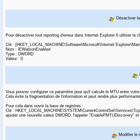
Désactiver l
Pour désactiver tout reporting d'erreur dans Internet Explorer 6 utiliser la c
Clé : [HKEY_LOCAL_MACHINE\Software\Microsoft\Internet Explorer\Main
Nom : IEWatsonEnabled
Type : DWORD
Valeur : 0
Vous pouvez configurer ce paramètre pour qu'il calcule le MTU entre votre
Cela évite la fragmentation de l'information et peut rendre plus performant
Pour cela dans ouvrir la base de registres :
Clé : HKEY_LOCAL_MACHINE\SYSTEM\CurrentControlSet\Services\Tcpi
ajouter une nouvelle valeur DWORD, l'appeler "EnablePMTUDiscovery" et m
Modifier le