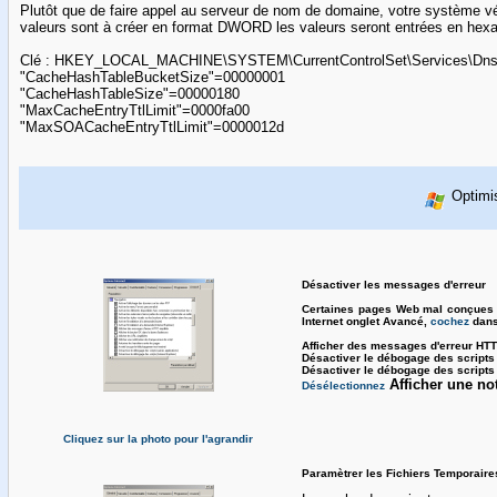
Plutôt que de faire appel au serveur de nom de domaine, votre système véri
valeurs sont à créer en format DWORD les valeurs seront entrées en hex
Clé : HKEY_LOCAL_MACHINE\SYSTEM\CurrentControlSet\Services\Dns
"CacheHashTableBucketSize"=00000001
"CacheHashTableSize"=00000180
"MaxCacheEntryTtlLimit"=0000fa00
"MaxSOACacheEntryTtlLimit"=0000012d
Optimis
Désactiver les messages d'erreur
C
ertaines pages Web mal conçues p
Internet onglet Avancé,
cochez
dans
Afficher des messages d'erreur HTT
Désactiver le débogage des scripts 
Désactiver le débogage des scripts 
Afficher une no
Désélectionnez
Cliquez sur la photo pour l'agrandir
Paramètrer les Fichiers Temporaire