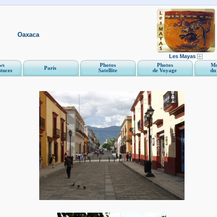
Oaxaca
Les Mayas
ws
Photos
Photos
Mo
Paris
stuces
Satellite
de Voyage
du