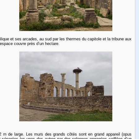
silique et ses arcades, au sud par les thermes du capitole et la tribune aux
 espace couvre près d’un hectare.
22 m de large. Les murs des grands côtés sont en grand appareil (opus
 et séparées les unes des autres par des colonnes engagées coiffées d’un