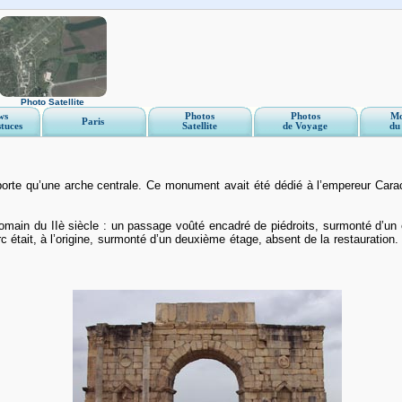
Photo Satellite
ws
Photos
Photos
Mo
Paris
stuces
Satellite
de Voyage
du
orte qu’une arche centrale. Ce monument avait été dédié à l’empereur Carac
omain du IIè siècle : un passage voûté encadré de piédroits, surmonté d’un en
c était, à l’origine, surmonté d’un deuxième étage, absent de la restauration