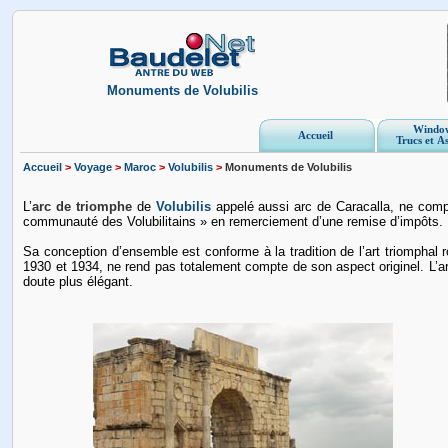
Monuments de Volubilis
Windo
Accueil
Trucs et A
Accueil
>
Voyage
>
Maroc
>
Volubilis
>
Monuments de Volubilis
L’
arc de triomphe
de
Volubilis
appelé aussi arc de Caracalla, ne comp
communauté des Volubilitains » en remerciement d’une remise d’impôts.
Sa conception d’ensemble est conforme à la tradition de l’art triomphal r
1930 et 1934, ne rend pas totalement compte de son aspect originel. L’ar
doute plus élégant.