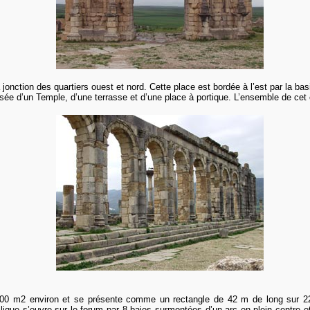
a jonction des quartiers ouest et nord. Cette place est bordée à l’est par la ba
sée d’un Temple, d’une terrasse et d’une place à portique. L’ensemble de cet
r 1000 m2 environ et se présente comme un rectangle de 42 m de long sur 
silique s’ouvre sur le forum par 8 baies surmontées d’un arc en plein centre