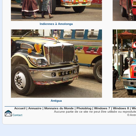
Indiennes à Amolonga
Antigua
Accueil
|
Annuaire
|
Monnaies du Monde
|
Photoblog
|
Windows 7
|
Windows 8
|
Wi
Aucune partie de ce site ne peut être utilisée ou reproduit
© Antr