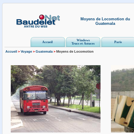
Moyens de Locomotion du
Guatemala
Windows
Accueil
Paris
Trucs et Astuces
Accueil
>
Voyage
>
Guatemala
>
Moyens de Locomotion