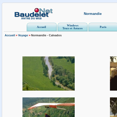
Normandie
Windows
Accueil
Paris
Trucs et Astuces
Accueil
>
Voyage
>
Normandie - Calvados