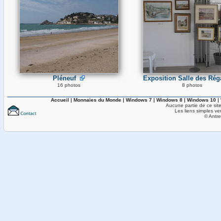
Pléneuf
Exposition Salle des Rég
16 photos
8 photos
Accueil
|
Monnaies du Monde
|
Windows 7
|
Windows 8
|
Windows 10
|
Aucune partie de ce site
Les liens simples ve
© Antre