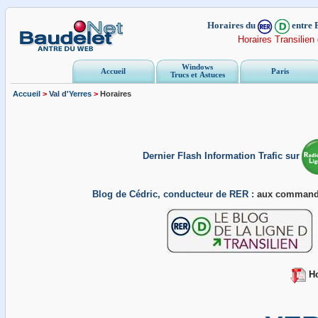
Horaires du
entre 
Horaires Transilien
Windows
Accueil
Paris
Trucs et Astuces
Accueil
>
Val d'
Yerres
>
Horaires
Dernier Flash Information Trafic sur
Blog de Cédric, conducteur de RER :
aux command
Ho