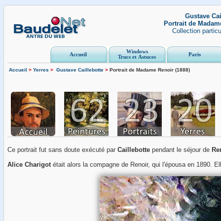
Gustave Cai
Portrait de Madame
Collection partic
Windows
Accueil
Paris
Trucs et Astuces
Accueil
>
Yerres
>
Gustave Caillebotte
>
Portrait de Madame Renoir (1888)
Ce portrait fut sans doute exécuté par
Caillebotte
pendant le séjour de
Re
Alice Charigot
était alors la compagne de Renoir, qui l'épousa en 1890. Ell