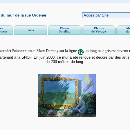
s du mur de la rue Ordener
ws
Photos
Photos
Mo
Paris
stuces
Satellite
de Voyage
du
rcadet Poissonniers et Marx Dormoy sur la ligne
un long mur gris est devenu 
rtenant à la SNCF. En juin 2000, ce mur a été rénové et décoré par des artist
de 200 mètres de long.