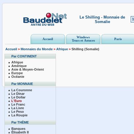
Le Shilling - Monnaie de
Somalie
Windows
Accueil
Paris
Trucs et Astuces
Accueil
>
Monnaies du Monde
>
Afrique
>
Shilling (Somalie)
Par CONTINENT
Afrique
Amérique
Asie & Moyen-Orient
Europe
Océanie
Par MONNAIE
La Couronne
Le Dinar
Le Dollar
L'Euro
Le Franc
La Livre
Le Peso
La Roupie
Par THÈME
Banques
Élisabeth II