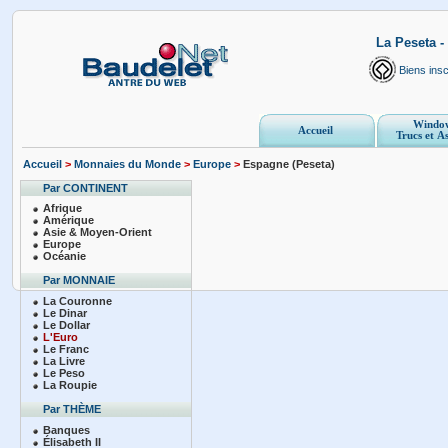
La Peseta 
Biens inscr
Windo
Accueil
Trucs et A
Accueil
>
Monnaies du Monde
>
Europe
>
Espagne (Peseta)
Par CONTINENT
Afrique
Amérique
Asie & Moyen-Orient
Europe
Océanie
Par MONNAIE
La Couronne
Le Dinar
Le Dollar
L'Euro
Le Franc
La Livre
Le Peso
La Roupie
Par THÈME
Banques
Élisabeth II