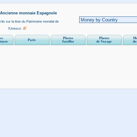
- Ancienne monnaie Espagnole
its sur la liste du Patrimoine mondial de
l'Unesco
ws
Photos
Photos
Mo
Paris
stuces
Satellite
de Voyage
du