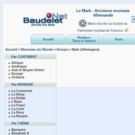
Le Mark - Ancienne monnaie
Allemande
Biens inscrits sur la liste du
Patrimoine mondial de l'Unesco
Windows
Accueil
Paris
Trucs et Astuces
Accueil
>
Monnaies du Monde
>
Europe
>
Mark (Allemagne)
Par CONTINENT
Afrique
Amérique
Asie & Moyen-Orient
Europe
Océanie
Par MONNAIE
La Couronne
Le Dinar
Le Dollar
L'Euro
Le Franc
La Livre
Le Peso
La Roupie
Par THÈME
Banques
Élisabeth II