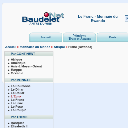
Le Franc - Monnaie du
Rwanda
Windows
Accueil
Paris
Trucs et Astuces
Accueil
>
Monnaies du Monde
>
Afrique
>
Franc (Rwanda)
Par CONTINENT
Afrique
Amérique
Asie & Moyen-Orient
Europe
Océanie
Par MONNAIE
La Couronne
Le Dinar
Le Dollar
L'Euro
Le Franc
La Livre
Le Peso
La Roupie
Par THÈME
Banques
Élisabeth II