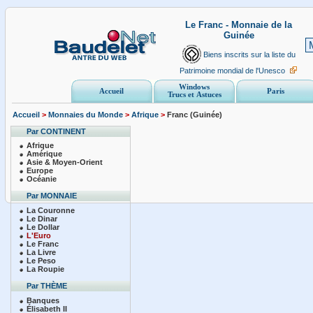
Le Franc - Monnaie de la
Guinée
Biens inscrits sur la liste du
Patrimoine mondial de l'Unesco
Windows
Accueil
Paris
Trucs et Astuces
Accueil
>
Monnaies du Monde
>
Afrique
>
Franc (Guinée)
Par CONTINENT
Afrique
Amérique
Asie & Moyen-Orient
Europe
Océanie
Par MONNAIE
La Couronne
Le Dinar
Le Dollar
L'Euro
Le Franc
La Livre
Le Peso
La Roupie
Par THÈME
Banques
Élisabeth II