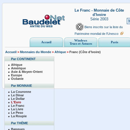
Le Franc - Monnaie de Côte
d'Ivoire
Série 2003
Biens inscrits sur la liste du
Patrimoine mondial de l'Unesco
Windows
Accueil
Paris
Trucs et Astuces
Accueil
>
Monnaies du Monde
>
Afrique
>
Franc (Côte d'Ivoire)
Par CONTINENT
Afrique
Amérique
Asie & Moyen-Orient
Europe
Océanie
Par MONNAIE
La Couronne
Le Dinar
Le Dollar
L'Euro
Le Franc
La Livre
Le Peso
La Roupie
Par THÈME
Banques