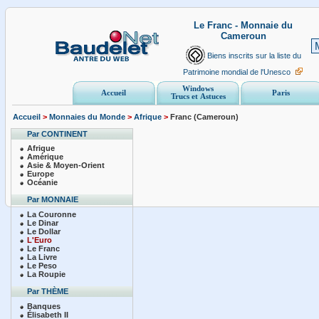
Le Franc - Monnaie du
Cameroun
Biens inscrits sur la liste du
Patrimoine mondial de l'Unesco
Windows
Accueil
Paris
Trucs et Astuces
Accueil
>
Monnaies du Monde
>
Afrique
>
Franc (Cameroun)
Par CONTINENT
Afrique
Amérique
Asie & Moyen-Orient
Europe
Océanie
Par MONNAIE
La Couronne
Le Dinar
Le Dollar
L'Euro
Le Franc
La Livre
Le Peso
La Roupie
Par THÈME
Banques
Élisabeth II