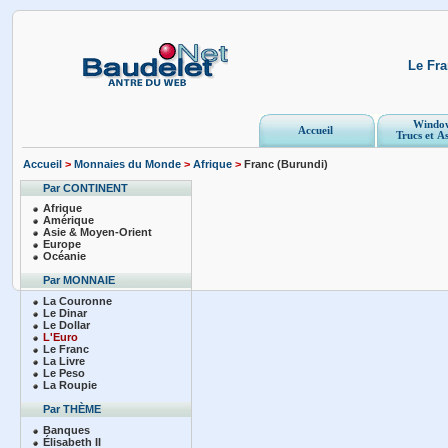
Le Fr
Windo
Accueil
Trucs et A
Accueil
>
Monnaies du Monde
>
Afrique
>
Franc (Burundi)
Par CONTINENT
Afrique
Amérique
Asie & Moyen-Orient
Europe
Océanie
Par MONNAIE
La Couronne
Le Dinar
Le Dollar
L'Euro
Le Franc
La Livre
Le Peso
La Roupie
Par THÈME
Banques
Élisabeth II