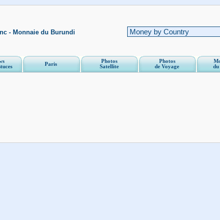
anc - Monnaie du Burundi
ws
Photos
Photos
Mo
Paris
stuces
Satellite
de Voyage
du