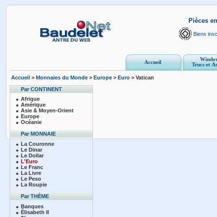
Pièces en
Biens inscr
Windo
Accueil
Trucs et A
Accueil
>
Monnaies du Monde
>
Europe
>
Euro
>
Vatican
Par CONTINENT
Afrique
Amérique
Asie & Moyen-Orient
Europe
Océanie
Par MONNAIE
La Couronne
Le Dinar
Le Dollar
L'Euro
Le Franc
La Livre
Le Peso
La Roupie
Par THÈME
Banques
Élisabeth II