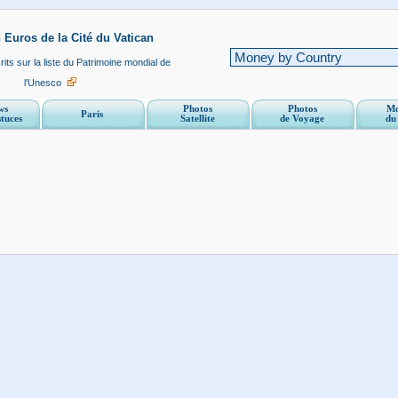
 Euros de la Cité du Vatican
its sur la liste du Patrimoine mondial de
l'Unesco
ws
Photos
Photos
Mo
Paris
stuces
Satellite
de Voyage
du