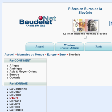
Pièces en Euros de la
Slovénie
Le Tolar ancienne monnaie Slovène
Windows
Accueil
Paris
Trucs et Astuces
Accueil
>
Monnaies du Monde
>
Europe
>
Euro
>
Slovénie
Par CONTINENT
Afrique
Amérique
Asie & Moyen-Orient
Europe
Océanie
Par MONNAIE
La Couronne
Le Dinar
Le Dollar
L'Euro
Le Franc
La Livre
Le Peso
La Roupie