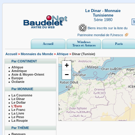
Le Dinar - Monnaie
Tunisienne
Série 1980
Biens inscrits sur la liste du
Patrimoine mondial de l'Unesco
Windows
Accueil
Paris
Trucs et Astuces
Accueil
>
Monnaies du Monde
>
Afrique
>
Dinar (Tunisie)
Par CONTINENT
+
Afrique
Amérique
−
Asie & Moyen-Orient
Europe
Océanie
Par MONNAIE
La Couronne
Le Dinar
Le Dollar
L'Euro
Le Franc
La Livre
Le Peso
La Roupie
Par THÈME
Banques