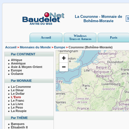
La Couronne - Monnaie de
Bohême-Moravie
Windows
Accueil
Paris
Trucs et Astuces
Accueil
>
Monnaies du Monde
>
Europe
>
Couronne (Bohême-Moravie)
Par CONTINENT
+
Afrique
Amérique
−
Asie & Moyen-Orient
Europe
Océanie
Par MONNAIE
La Couronne
Le Dinar
Le Dollar
L'Euro
Le Franc
La Livre
Le Peso
La Roupie
Par THÈME
Banques
Élisabeth II