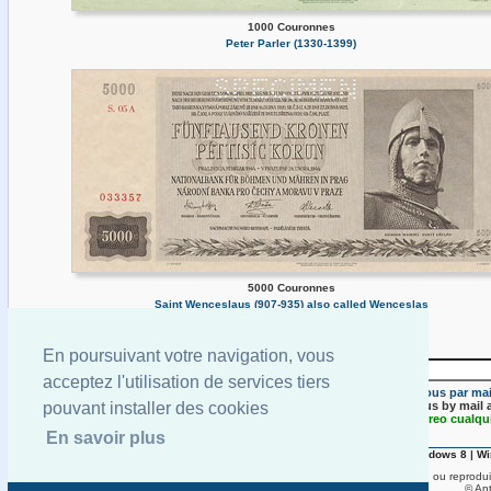
1000 Couronnes
Peter Parler (1330-1399)
5000 Couronnes
Saint Wenceslaus (907-935) also called Wenceslas
En poursuivant votre navigation, vous
acceptez l'utilisation de services tiers
Envoyez-nous par mail
Send us by mail 
pouvant installer des cookies
Envíenos por correo cualqui
En savoir plus
Accueil
|
Annuaire
|
Monnaies du Monde
|
Photoblog
|
Windows 7
|
Windows 8
|
Wi
Aucune partie de ce site ne peut être utilisée ou reprodui
© Ant