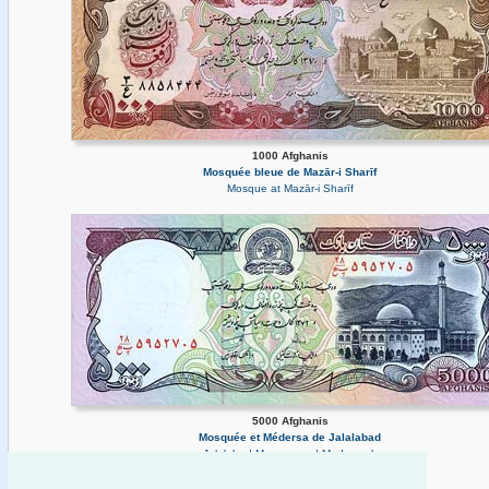
1000 Afghanis
Mosquée bleue de Mazār-i Sharīf
Mosque at Mazār-i Sharīf
5000 Afghanis
Mosquée et Médersa de Jalalabad
Jalalabad Mosque and Madrassah