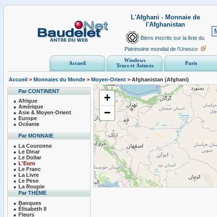
L'Afghani - Monnaie de
l'Afghanistan
Biens inscrits sur la liste du
Patrimoine mondial de l'Unesco
Windows
Accueil
Paris
Trucs et Astuces
Accueil
>
Monnaies du Monde
>
Moyen-Orient
>
Afghanistan (Afghani)
Par CONTINENT
+
Afrique
Amérique
−
Asie & Moyen-Orient
Europe
Océanie
Par MONNAIE
La Couronne
Le Dinar
Le Dollar
L'Euro
Le Franc
La Livre
Le Peso
La Roupie
Par THÈME
Banques
Élisabeth II
Fleurs